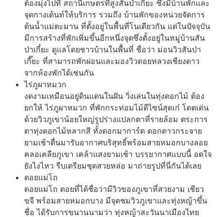
ต้องมุ่งไปที่ สถานีเกษตรที่สูงสันป่าเกี๊ยะ ซึ่งมีบ้านพักและ
จุดกางเต้นท์ให้บริการ รวมถึง บ้านพักของหน่วยจัดการ
ต้นน้ำแม่ตะมาน ที่ตั้งอยู่ในพื้นที่โนเดียวกัน แต่ในปัจจุบัน
มีการสร้างที่พักเพิ่มขึ้นอีกหนึ่งจุดซึ่งตั้งอยู่ในหมู่บ้านสัน
ป่าเกี๋ยะ ดูแลโดยชาวบ้านในพื้นที่ ชื่อว่า ม่อนวิวสันป่า
เกี๊ยะ ที่สามารถพักผ่อนและมองวิวดอยหลวงเชียงดาว
จากห้องพักได้เช่นกัน
ไร่ภูผาหมวก
งดงามเหมือนอยู่ดินแดนในฝัน วิ่งเล่นในทุ่งดอกไม้ ต้อง
ยกให้ ไร่ภูผาหมวก ที่พักกระท่อมไม้ดีไซน์สุดเก๋ โดดเด่น
ด้วยวิวภูเขาน้อยใหญ่รูปร่างแปลกตาที่รายล้อม ตระการ
ตาทุ่งดอกไม้หลากสี ทั้งดอกมาการ์ต ดอกดาวกระจาย
ยามเช้าตื่นมารับอากาศบริสุทธิ์พร้อมสายหมอกบางลอย
คลอเคลียภูเขา เคล้าแสงยามเช้า บรรยากาศแบบนี้ อดใจ
ยังไงไหว รีบเตรียมชุดสวยหล่อ มาถ่ายรูปที่นี่กันได้เลย
ดอยแม่โถ
ดอยแม่โถ ดอยที่ได้ชื่อว่ามีวิวของภูเขาที่สวยงาม เชียว
ขจี พร้อมสายหมอกบาง มีจุดชมวิวภูเขาและทุ่งหญ้าขึ้น
ชื่อ ได้รับการขนานนามว่า ทุ่งหญ้าสะวันนาเมืองไทย