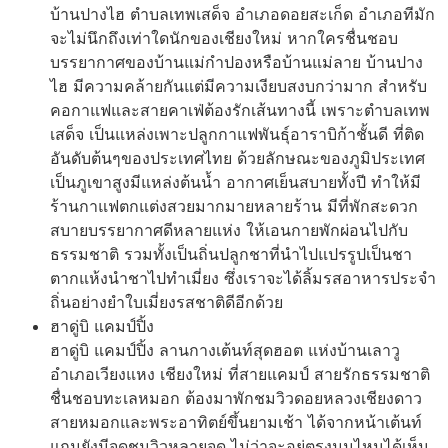
บ้านปางไฮ ตำบลเทพเสด็จ อำเภอดอยสะเก็ด อำเภอทีมัก
จะไม่นึกถึงเท่าใดนักของเชียงใหม่ หากใครชื่นชอบ
บรรยากาศของบ้านแม่กำปองหรือบ้านแม่ลาย บ้านปาง
ไฮ มีความคล้ายกันแต่มีความเงียบสงบกว่ามาก สำหรับ
คอกาแฟและสายคาเฟ่ต้องรักเส้นทางนี้ เพราะตำบลเทพ
เสด็จ เป็นแหล่งเพาะปลูกกาแฟพันธุ์อาราบิก้าชั้นดี ที่ติด
อันดับต้นๆของประเทศไทย ด้วยลักษณะของภูมิประเทศ
เป็นภูเขาสูงมีแหล่งต้นน้ำ อากาศเย็นสบายทั้งปี ทำให้มี
ร้านกาแฟตกแต่งสวยมากมายหลายร้าน มีที่พักสะดวก
สบายบรรยากาศดีหลายแห่ง ให้เอนกายพักผ่อนไปกับ
ธรรมชาติ รวมทั้งเป็นถิ่นปลูกชาที่นำไปแปรรูปเป็นชา
ตากแห้งนำชาไปทำเมี่ยง ซึ่งเราจะได้ลิ้มรสอาหารประจำ
ถิ่นอย่างยำใบเมี่ยงรสชาติดีอีกด้วย
ฮาดู่บิ แคมป์ปิ้ง
ฮาดู่บิ แคมป์ปิ้ง ลานกางเต้นท์สุดฮอต แห่งบ้านเลาวู
อำเภอเวียงแหง เชียงใหม่ ที่สายแคมป์ สายรักธรรมชาติ
ชื่นชอบทะเลหมอก ต้องมาพักชมวิวดอยหลวงเชียงดาว
สายหมอกและพระอาทิตย์ขึ้นยามเช้า ได้จากหน้าเต้นท์
แถมยังมีจุดชมวิวหลายจุด ไม่ว่าจะอยู่ตรงมุมไหนได้เห็น