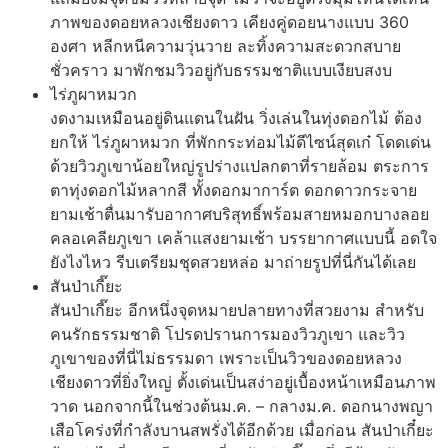
ภาพของดอยหลวงเชียงดาว เคียงคู่ดอยนางแบบ 360
องศา หลีกหนีความวุ่นวาย ละทิ้งความสะดวกสบาย
ชั่วคราว มาพักชมวิวอยู่กับธรรมชาติแบบเงียบสงบ
ไร่ภูผาหมวก
งดงามเหมือนอยู่ดินแดนในฝัน วิ่งเล่นในทุ่งดอกไม้ ต้อง
ยกให้ ไร่ภูผาหมวก ที่พักกระท่อมไม้ดีไซน์สุดเก๋ โดดเด่น
ด้วยวิวภูเขาน้อยใหญ่รูปร่างแปลกตาที่รายล้อม ตระการ
ตาทุ่งดอกไม้หลากสี ทั้งดอกมาการ์ต ดอกดาวกระจาย
ยามเช้าตื่นมารับอากาศบริสุทธิ์พร้อมสายหมอกบางลอย
คลอเคลียภูเขา เคล้าแสงยามเช้า บรรยากาศแบบนี้ อดใจ
ยังไงไหว รีบเตรียมชุดสวยหล่อ มาถ่ายรูปที่นี่กันได้เลย
สันป่าเกี๊ยะ
สันป่าเกี๊ยะ อีกหนึ่งจุดหมายปลายทางที่สวยงาม สำหรับ
คนรักธรรมชาติ โปรดปรานการมองวิวภูเขา และวิว
ภูเขาของที่นี่ไม่ธรรมดา เพราะเป็นวิวของดอยหลวง
เชียงดาวที่ยิ่งใหญ่ ตั้งเด่นเป็นสง่าอยู่เบื้องหน้าเหมือนภาพ
วาด นอกจากนี้ในช่วงต้นม.ค. – กลางม.ค. ดอกนางพญา
เสือโคร่งที่กำลังบานสพรั่งได้อีกด้วย เมื่อก่อน สันป่าเกี๋ยะ