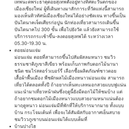
เทพนะดพระธาตุดอยสุเทพตั้งอยู่ทางทิศตะวันตกของ
เมืองเชียงใหม่ ผู้ที่เดินทางมาสักการะที่วัดแห่งนี้สามารถ
มองเห็นทิวทัศน์เมืองเชียงใหม่ได้อย่างชัดเจน ทางขึ้นเป็น
บันไดนาคเจ็ดเศียรก่อปูน นักท่องเที่ยวสามารถเดินขึ้น
บันไดนาคไป 300 ขั้น เพื่อไปยังวัด แล้วยังสามารถใช้
บริการรถกระเช้าขึ้น-ลงดอยสุเทพได้ ระหว่างเวลา
05.30-19.30 น.
ดอยม่อนแจ่ม
ม่อนแจ่ม ดอยที่สามารถขึ้นไปสัมผัสลมหนาว ชมวิว
ธรรมชาติภูเขาสีเขียว พร้อมเก็บภาพกับดอกไม้นานา
ชนิด ชมไร่สตอร์วเบอร์รี่ เลือกซื้อผลิตภัณฑ์ชาวดอย
เสื้อผ้าพื้นเมือง พืชผักผลไม้เมืองหนาวม่อนแจ่ม สามารถ
เที่ยวได้ตลอดทั้งปี ถ้าอยากเห็นทะเลหมอกสวยแบบฟูแน่น
แนะนำมาเที่ยวหน้าฝนซึ่งฤดูนี้ยังมีดอกไม้ให้ชมบ้าง แต่
ถ้าอยากชมดอกไม้เมืองหนาวแบบสวยงามหนาแน่นต้อง
มาฤดูหนาว ม่อนแจ่มมีที่พักที่ให้บริการมากมาย ทั้งแบบ
บ้าน กระโจมเต้นท์ เพื่อจะได้สัมผัสกับอากาศเย็นสบาย
ชมวิววภูเขาบนม่อนแจ่มได้แบบเต็มที่
บ้านปางไฮ