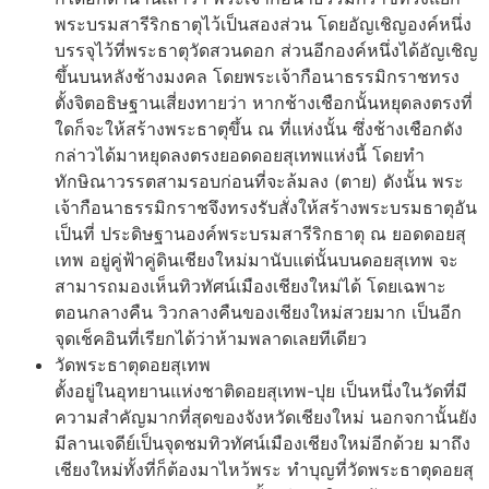
พระบรมสารีริกธาตุไว้เป็นสองส่วน โดยอัญเชิญองค์หนึ่ง
บรรจุไว้ที่พระธาตุวัดสวนดอก ส่วนอีกองค์หนึ่งได้อัญเชิญ
ขึ้นบนหลังช้างมงคล โดยพระเจ้ากือนาธรรมิกราชทรง
ตั้งจิตอธิษฐานเสี่ยงทายว่า หากช้างเชือกนั้นหยุดลงตรงที่
ใดก็จะให้สร้างพระธาตุขึ้น ณ ที่แห่งนั้น ซึ่งช้างเชือกดัง
กล่าวได้มาหยุดลงตรงยอดดอยสุเทพแห่งนี้ โดยทำ
ทักษิณาวรรตสามรอบก่อนที่จะล้มลง (ตาย) ดังนั้น พระ
เจ้ากือนาธรรมิกราชจึงทรงรับสั่งให้สร้างพระบรมธาตุอัน
เป็นที่ ประดิษฐานองค์พระบรมสารีริกธาตุ ณ ยอดดอยสุ
เทพ อยู่คู่ฟ้าคู่ดินเชียงใหม่มานับแต่นั้นบนดอยสุเทพ จะ
สามารถมองเห็นทิวทัศน์เมืองเชียงใหม่ได้ โดยเฉพาะ
ตอนกลางคืน วิวกลางคืนของเชียงใหม่สวยมาก เป็นอีก
จุดเช็คอินที่เรียกได้ว่าห้ามพลาดเลยทีเดียว
วัดพระธาตุดอยสุเทพ
ตั้งอยู่ในอุทยานแห่งชาติดอยสุเทพ-ปุย เป็นหนึ่งในวัดที่มี
ความสำคัญมากที่สุดของจังหวัดเชียงใหม่ นอกจกานั้นยัง
มีลานเจดีย์เป็นจุดชมทิวทัศน์เมืองเชียงใหม่อีกด้วย มาถึง
เชียงใหม่ทั้งที่ก็ต้องมาไหว้พระ ทำบุญที่วัดพระธาตุดอยสุ